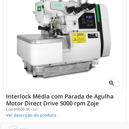
zoom_in
Interlock Média com Parada de Agulha
Motor Direct Drive 5000 rpm Zoje
Cód.
B9000-38
•
Un
Ver descrição do produto