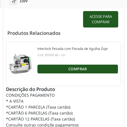
220V
format_size
ACESSE PARA
COMPRAR
Produtos Relacionados
Interlock Pesada com Parada de Agulha Zoje
Cód.
B9500-86
•
Un
COMPRAR
Descrição do Produto
CONDIÇÕES PAGAMENTO
* A VISTA
*CARTÃO 1 PARCELA (Taxa cartão)
*CARTÃO 6 PARCELAS (Taxa cartão)
*CARTÃO 12 PARCELAS (Taxa cartão)
Consulte outras condiçõe pagamentos