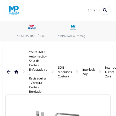
search
Entrar
* LINHAS TRICHÊ Linhas costura, bordados e fios overlock
*MPAIXAO Automação - Sala de Corte - Enfestadeira - Revisadeira - Costura - Corte -Bordado
*MPAIXAO
Automação -
Sala de
Corte -
ZOJE
Interlo
Enfestadeira
Interlock
keyboard_arrow_right
keyboard_arrow_right
keyboard_arrow_right
keyboard_arrow_right
arrow_back
home
Maquinas
Direct
-
Zoje
Costura
Zoje
Revisadeira
- Costura -
Corte -
Bordado