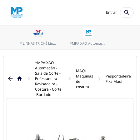
search
Entrar
* LINHAS TRICHÊ Linhas costura, bordados e fios overlock
*MPAIXAO Automação - Sala de Corte - Enfestadeira - Revisadeira - Costura - Corte -Bordado
*MPAIXAO
Automação -
MAQI
Sala de Corte -
Maquinas
Pespontadeira
keyboard_arrow_right
keyboard_arrow_right
keyboard_arrow_right
arrow_back
home
Enfestadeira -
de
Fixa Maqi
Revisadeira -
costura
Costura - Corte
-Bordado