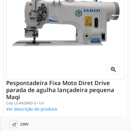
zoom_in
Pespontadeira Fixa Moto Diret Drive
parada de agulha lançadeira pequena
Maqi
Cód.
LS-8420ND-3
•
Un
Ver descrição do produto
220V
format_size